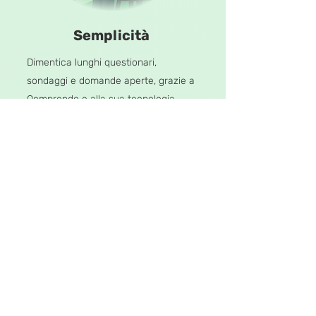
Semplicità
Dimentica lunghi questionari,
sondaggi e domande aperte, grazie a
Qomprendo e alla sua tecnologia,
potrai esprimere il tuo feedback in
pochi secondi.
Ogni funzione è pensata per essere
semplice e al contempo restituire il
massimo valore; conversa con
Harmonia grazie ad una chat,
visualizza la tua esperienza in
azienda in unico spazio, esprimiti in
un istante.
Inizia ad usarlo subito!