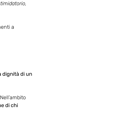
timidatorio, 
menti a 
a dignità di un 
 Nell’ambito 
e di chi 