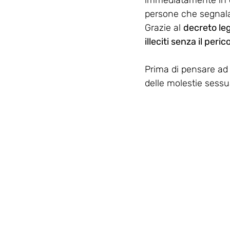
immediatamente in ca
persone che segnalan
Grazie al 
decreto le
illeciti senza il peri
Prima di pensare ad
delle molestie sessua