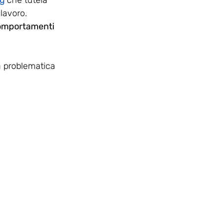
ng
che tutela 
lavoro. 
comportamenti 
a problematica 