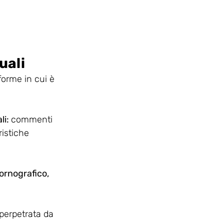
uali
forme in cui è 
i: 
commenti 
ristiche 
pornografico, 
 perpetrata da 