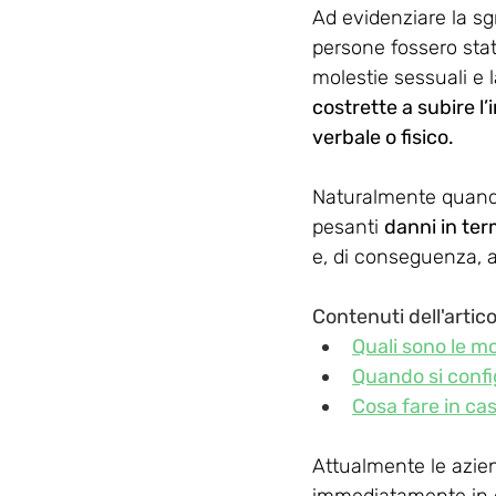
Ad evidenziare la sg
persone fossero state
molestie sessuali e 
costrette a subire l’
verbale o fisico.
Naturalmente quando 
pesanti 
danni in te
e, di conseguenza, a
Contenuti dell'artico
Quali sono le mo
Quando si config
Cosa fare in cas
Attualmente le azie