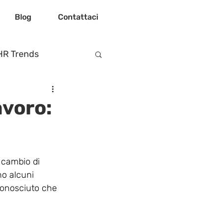
Blog
Contattaci
HR Trends
avoro:
n cambio di 
o alcuni 
onosciuto che 