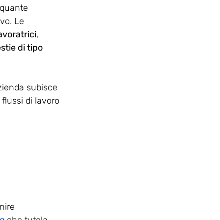
 quante 
vo. Le 
avoratrici
, 
tie di tipo 
azienda subisce 
 flussi di lavoro 
nire 