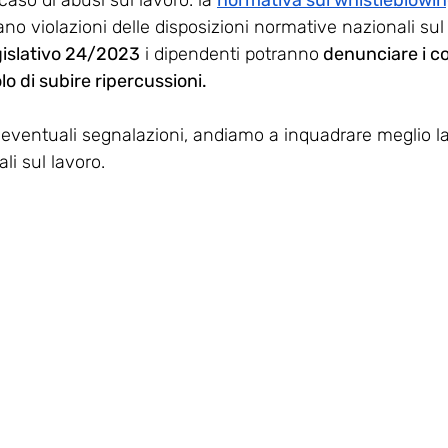
so di abusi sul lavoro: la 
normativa sul whistleblowi
o violazioni delle disposizioni normative nazionali sul 
gislativo 24/2023
 i dipendenti potranno
 denunciare i 
colo di subire ripercussioni.
 eventuali segnalazioni, andiamo a inquadrare meglio l
li sul lavoro.